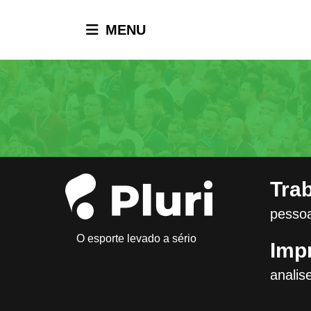
MENU
Tra
pessoa
O esporte levado a sério
Imp
analis