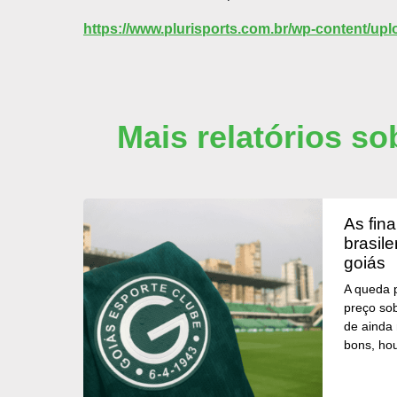
https://www.plurisports.com.br/wp-content/up
Mais relatórios so
as finanças dos clubes
brasil
goiás
A queda p
preço so
de ainda 
bons, ho