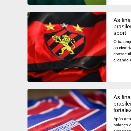
as finanças dos clubes
brasil
sport
O balanç
as cicatr
consecuti
clicando 
as finanças dos clubes
brasil
fortale
Após ano
balanço 
apresento