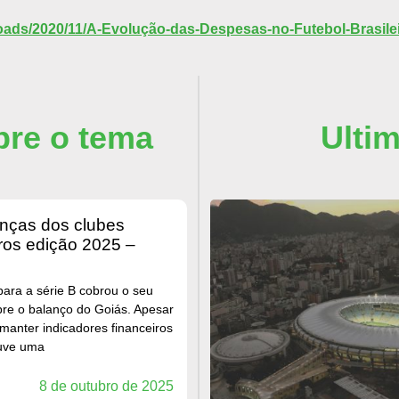
loads/2020/11/A-Evolução-das-Despesas-no-Futebol-Brasile
bre o tema
Ulti
eros edição 2025 –
ara a série B cobrou o seu
bre o balanço do Goiás. Apesar
manter indicadores financeiros
uve uma
8 de outubro de 2025