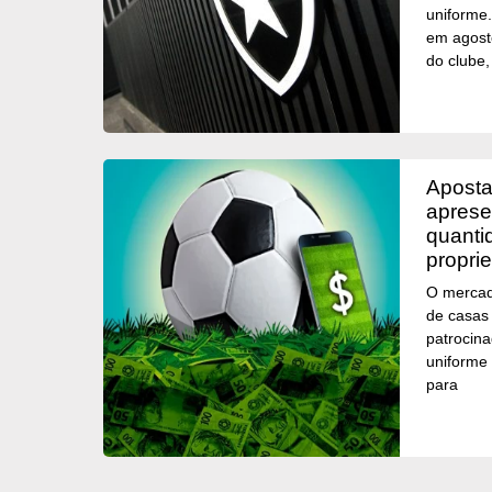
uniforme.
em agost
do clube,
apostas esportivas
aprese
quanti
propri
O mercad
de casas
patrocina
uniforme 
para