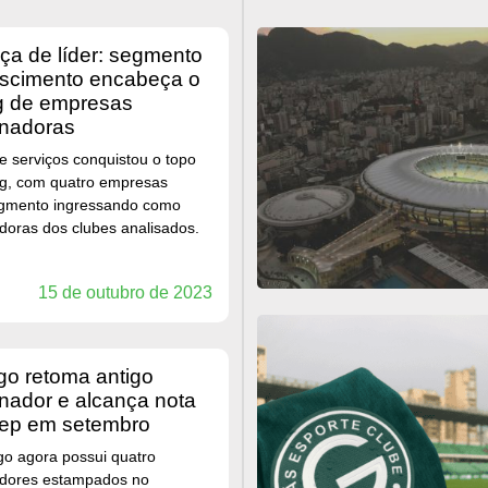
scimento encabeça o
g de empresas
inadoras
e serviços conquistou o topo
ng, com quatro empresas
gmento ingressando como
doras dos clubes analisados.
15 de outubro de 2023
inador e alcança nota
pep em setembro
go agora possui quatro
adores estampados no