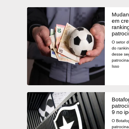
mudança de líder: segmento
em cre
rankin
patroc
O setor d
do ranki
desse se
patrocina
Isso
botafogo retoma antigo
patroc
9 no i
O Botafo
patrocin